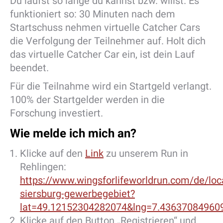
Du läufst so lange du kannst bzw. willst. Es
funktioniert so: 30 Minuten nach dem
Startschuss nehmen virtuelle Catcher Cars
die Verfolgung der Teilnehmer auf. Holt dich
das virtuelle Catcher Car ein, ist dein Lauf
beendet.
Für die Teilnahme wird ein Startgeld verlangt.
100% der Startgelder werden in die
Forschung investiert.
Wie melde ich mich an?
Klicke auf den
Link
zu unserem Run in
Rehlingen:
https://www.wingsforlifeworldrun.com/de/loc
siersburg-gewerbegebiet?
lat=49.12152304282074&lng=7.4363708496
Klicke auf den Button „Registrieren“ und