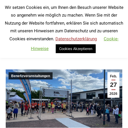
Wir setzen Cookies ein, um Ihnen den Besuch unserer Website
Search:
so angenehm wie möglich zu machen. Wenn Sie mit der
Nutzung der Website fortfahren, erklären Sie sich automatisch
Wings for Life World Run in Rehlingen
mit unseren Hinweisen zum Datenschutz und zu unseren
2026
Cookies einverstanden.
Datenschutzerklärung
Cookie-
Sie befinden sich hier:
Hinweise
Cookies Akzeptieren
Benefizveranstaltungen
Feb.
27
2026