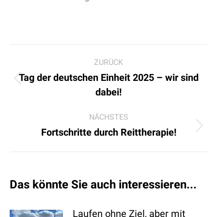
Kommentarnavigation
ZURÜCK
Tag der deutschen Einheit 2025 – wir sind
Vorheriger
dabei!
Beitrag:
NÄCHSTES
Nächster
Fortschritte durch Reittherapie!
Beitrag:
Das könnte Sie auch interessieren...
Laufen ohne Ziel, aber mit