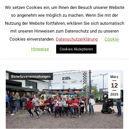
Wir setzen Cookies ein, um Ihnen den Besuch unserer Website
Search:
so angenehm wie möglich zu machen. Wenn Sie mit der
Nutzung der Website fortfahren, erklären Sie sich automatisch
Wings for Life World Run in Rehlingen
mit unseren Hinweisen zum Datenschutz und zu unseren
2025
Cookies einverstanden.
Datenschutzerklärung
Cookie-
Sie befinden sich hier:
Hinweise
Cookies Akzeptieren
Benefizveranstaltungen
März
12
2025