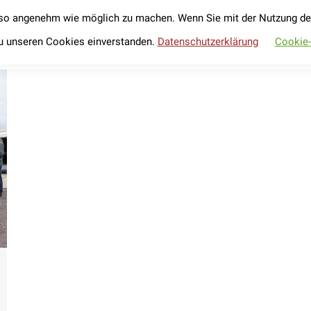
so angenehm wie möglich zu machen. Wenn Sie mit der Nutzung der 
Unser Verein
Werde Förderer
Fahrradverleih
Unser Verein
Werde Förderer
Fahrradverleih
u unseren Cookies einverstanden.
Datenschutzerklärung
Cookie