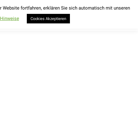
Website fortfahren, erklären Sie sich automatisch mit unseren
Kontakt
Wings for Life World Run 2026
Search:
Kontakt
Wings for Life World Run 2026
Search:
-Hinweise
Cookies Akzeptieren