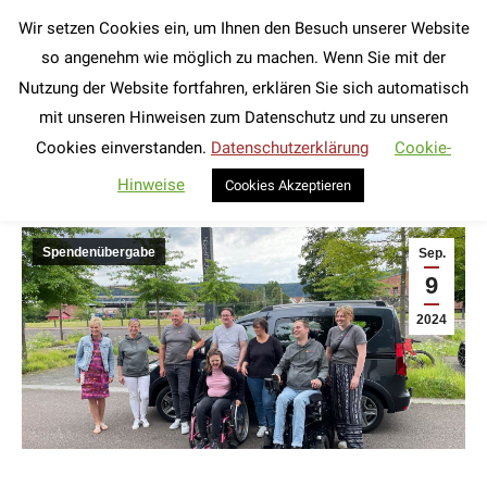
Wir setzen Cookies ein, um Ihnen den Besuch unserer Website
Search:
so angenehm wie möglich zu machen. Wenn Sie mit der
Nutzung der Website fortfahren, erklären Sie sich automatisch
Spendenübergabe für Familie Lesche
mit unseren Hinweisen zum Datenschutz und zu unseren
Sie befinden sich hier:
Cookies einverstanden.
Datenschutzerklärung
Cookie-
Hinweise
Cookies Akzeptieren
Spendenübergabe
Sep.
9
2024