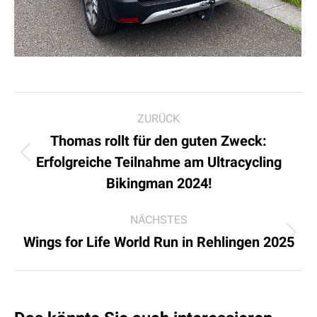
Kommentarnavigation
ZURÜCK
Thomas rollt für den guten Zweck:
Vorheriger
Erfolgreiche Teilnahme am Ultracycling
Beitrag:
Bikingman 2024!
NÄCHSTES
Nächster
Wings for Life World Run in Rehlingen 2025
Beitrag: