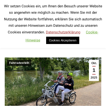
Wir setzen Cookies ein, um Ihnen den Besuch unserer Website
Search:
so angenehm wie möglich zu machen. Wenn Sie mit der
Nutzung der Website fortfahren, erklären Sie sich automatisch
Tag der deutschen Einheit 2025 – wir
mit unseren Hinweisen zum Datenschutz und zu unseren
sind dabei!
Cookies einverstanden.
Datenschutzerklärung
Cookie-
Sie befinden sich hier:
Hinweise
Cookies Akzeptieren
Fahrradverleih
Okt.
1
2025