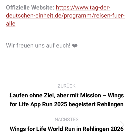
Offizielle Website:
https://www.tag-der-
deutschen-einheit.de/programm/reisen-fuer-
alle
Wir freuen uns auf euch! ❤️
Kommentarnavigation
ZURÜCK
Laufen ohne Ziel, aber mit Mission – Wings
Vorheriger
for Life App Run 2025 begeistert Rehlingen
Beitrag:
NÄCHSTES
Nächster
Wings for Life World Run in Rehlingen 2026