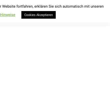
Website fortfahren, erklären Sie sich automatisch mit unseren
Kontakt
Wings for Life World Run 2026
Search:
Kontakt
Wings for Life World Run 2026
Search:
-Hinweise
Cookies Akzeptieren