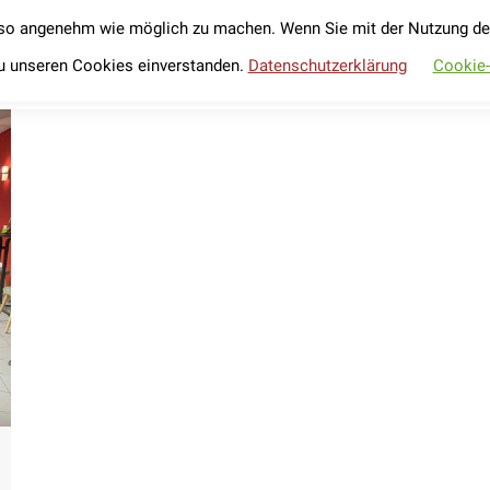
so angenehm wie möglich zu machen. Wenn Sie mit der Nutzung der 
Unser Verein
Werde Förderer
Fahrradverleih
Unser Verein
Werde Förderer
Fahrradverleih
u unseren Cookies einverstanden.
Datenschutzerklärung
Cookie