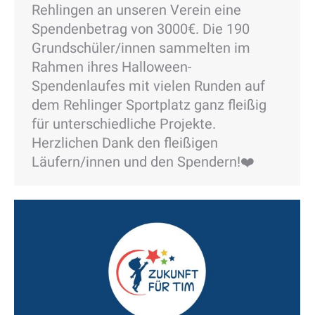
Rehlingen an unseren Verein eine
Spendenbetrag von 3000€. Die 190
Grundschüler/innen sammelten im
Rahmen ihres Halloween-
Spendenlaufes mit vielen Runden auf
dem Rehlinger Sportplatz ganz fleißig
für unterschiedliche Projekte.
Herzlichen Dank den fleißigen
Läufern/innen und den Spendern!❤️