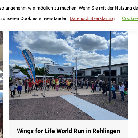
so angenehm wie möglich zu machen. Wenn Sie mit der Nutzung der 
Unser Verein
Werde Förderer
Fahrradverleih
Unser Verein
Werde Förderer
Fahrradverleih
u unseren Cookies einverstanden.
Datenschutzerklärung
Cookie
Wings for Life World Run in Rehlingen