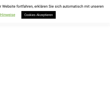
Website fortfahren, erklären Sie sich automatisch mit unseren
Kontakt
Wings for Life World Run 2026
Search:
Kontakt
Wings for Life World Run 2026
Search:
-Hinweise
Cookies Akzeptieren