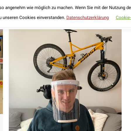
so angenehm wie möglich zu machen. Wenn Sie mit der Nutzung der 
Unser Verein
Werde Förderer
Fahrradverleih
Unser Verein
Werde Förderer
Fahrradverleih
u unseren Cookies einverstanden.
Datenschutzerklärung
Cookie